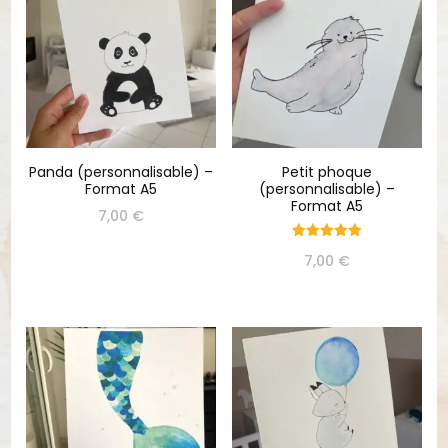
Panda (personnalisable) –
Petit phoque
Format A5
(personnalisable) –
Format A5
7,00
€
Note
7,00
€
5.00
sur 5