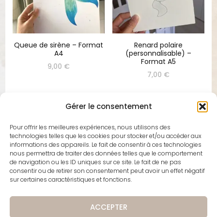
Queue de sirène – Format
Renard polaire
A4
(personnalisable) –
Format A5
9,00
€
7,00
€
Gérer le consentement
Pour offrir les meilleures expériences, nous utilisons des
technologies telles que les cookies pour stocker et/ou accéder aux
Techniques et Matériel pour Aquarelle
informations des appareils. Le fait de consentir à ces technologies
nous permettra de traiter des données telles que le comportement
Pour commencer à peindre à l'aquarelle, il vous faut
de navigation ou les ID uniques sur ce site. Le fait de ne pas
quelques éléments essentiels : des pinceaux de
consentir ou de retirer son consentement peut avoir un effet négatif
sur certaines caractéristiques et fonctions.
qualité, du papier épais spécialement conçu pour
l'aquarelle, et bien sûr, des pigments de qualité. Les
techniques varient, de l'application mouillé sur mouillé
ACCEPTER
pour des effets flous et diffus, au mouillé sur sec pour