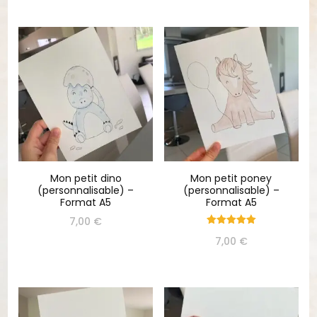
Mon petit dino
Mon petit poney
(personnalisable) –
(personnalisable) –
Format A5
Format A5
7,00
€
Note
7,00
€
5.00
sur 5