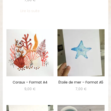
5.00
sur 5
Lire la suite
Coraux – Format A4
Étoile de mer – Format A5
9,00
€
7,00
€