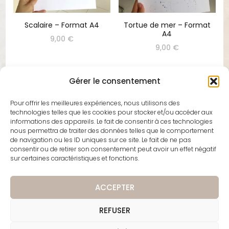
Scalaire – Format A4
Tortue de mer – Format
A4
9,00
€
9,00
€
Gérer le consentement
Pour offrir les meilleures expériences, nous utilisons des
technologies telles que les cookies pour stocker et/ou accéder aux
Techniques et Matériel pour Aquarelle
informations des appareils. Le fait de consentir à ces technologies
nous permettra de traiter des données telles que le comportement
Pour commencer à peindre à l'aquarelle, il vous faut
de navigation ou les ID uniques sur ce site. Le fait de ne pas
quelques éléments essentiels : des pinceaux de
consentir ou de retirer son consentement peut avoir un effet négatif
sur certaines caractéristiques et fonctions.
qualité, du papier épais spécialement conçu pour
l'aquarelle, et bien sûr, des pigments de qualité. Les
techniques varient, de l'application mouillé sur mouillé
ACCEPTER
pour des effets flous et diffus, au mouillé sur sec pour
des contours plus nets. Les artistes expérimentent
souvent avec le sel, l'alcool ou même la pellicule
REFUSER
plastique pour créer des textures intéressantes. (
En
savoir plus
)