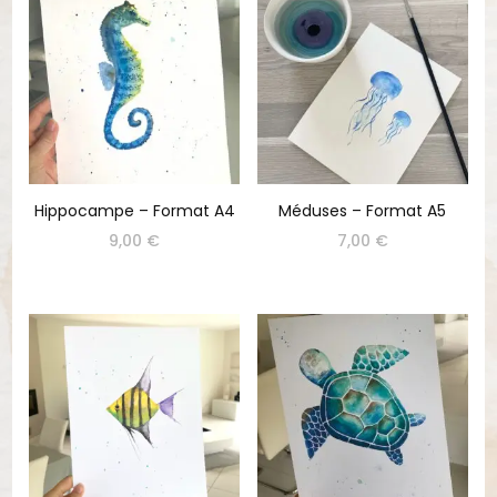
Hippocampe – Format A4
Méduses – Format A5
9,00
€
7,00
€