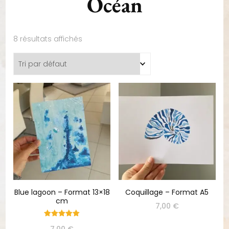
Océan
8 résultats affichés
Blue lagoon – Format 13×18
Coquillage – Format A5
cm
7,00
€
Note
7,00
€