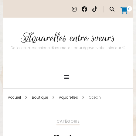
0
Aquarelles entre soeurs
De jolies impressions d'aquarelles pour égayer votre intérieur ♡
Accueil
Boutique
Aquarelles
Océan
CATÉGORIE