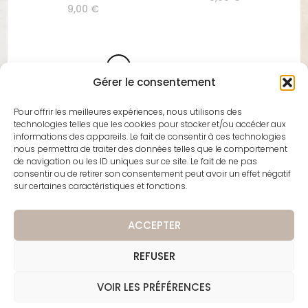
9,00
€
→
1
2
3
Gérer le consentement
Pour offrir les meilleures expériences, nous utilisons des
technologies telles que les cookies pour stocker et/ou accéder aux
Techniques et Matériel pour Aquarelle
informations des appareils. Le fait de consentir à ces technologies
nous permettra de traiter des données telles que le comportement
Pour commencer à peindre à l'aquarelle, il vous faut
de navigation ou les ID uniques sur ce site. Le fait de ne pas
quelques éléments essentiels : des pinceaux de
consentir ou de retirer son consentement peut avoir un effet négatif
sur certaines caractéristiques et fonctions.
qualité, du papier épais spécialement conçu pour
l'aquarelle, et bien sûr, des pigments de qualité. Les
techniques varient, de l'application mouillé sur mouillé
ACCEPTER
pour des effets flous et diffus, au mouillé sur sec pour
des contours plus nets. Les artistes expérimentent
souvent avec le sel, l'alcool ou même la pellicule
REFUSER
plastique pour créer des textures intéressantes. (
En
savoir plus
)
VOIR LES PRÉFÉRENCES
Fashion Diva | Développé par
Blossom