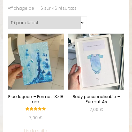
Affichage de 1–16 sur 46 résultats
Blue lagoon – Format 13×18
Body personnalisable –
cm
Format A5
7,00
€
Note
7,00
€
5.00
sur 5
Lire la suite