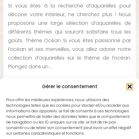
Si vous êtes à la recherche d’aquarelles pour
décorer votre intérieur, ne cherchez plus ! Nous
proposons une large sélection d’aquarelles de
différents thèmes qui sauront satisfaire tous les
goûts. Thème Océan Si vous êtes passionné par
l’océan et ses merveilles, vous allez adorer notre
collection d’aquarelles sur le thème de l’océan.
Plongez dans un …
Gérer le consentement
Pour offrir les meilleures expériences, nous utilisons des
technologies telles que les cookies pour stocker et/ou accéder aux
Techniques et Matériel pour Aquarelle
informations des appareils. Le fait de consentir à ces technologies
nous permettra de traiter des données telles que le comportement
Pour commencer à peindre à l'aquarelle, il vous faut
de navigation ou les ID uniques sur ce site. Le fait de ne pas
quelques éléments essentiels : des pinceaux de
consentir ou de retirer son consentement peut avoir un effet négatif
sur certaines caractéristiques et fonctions.
qualité, du papier épais spécialement conçu pour