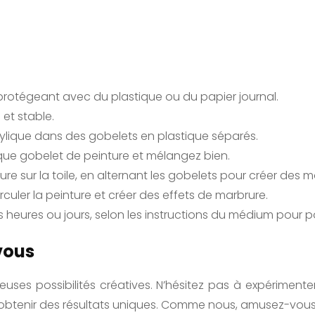
 protégeant avec du plastique ou du papier journal.
 et stable.
ylique dans des gobelets en plastique séparés.
ue gobelet de peinture et mélangez bien.
re sur la toile, en alternant les gobelets pour créer des mo
irculer la peinture et créer des effets de marbrure.
s heures ou jours, selon les instructions du médium pour pou
vous
ses possibilités créatives. N’hésitez pas à expériment
 obtenir des résultats uniques. Comme nous, amusez-vous e