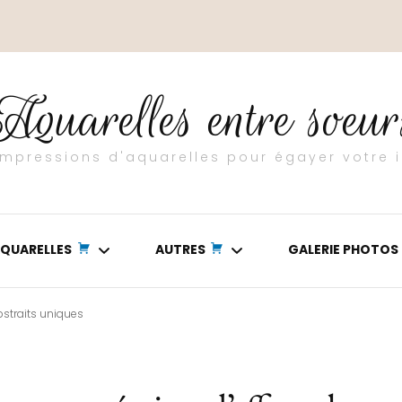
Aquarelles entre soeur
 impressions d'aquarelles pour égayer votre i
QUARELLES
AUTRES
GALERIE PHOTOS
bstraits uniques
ASIE
TEXTURES
OCEAN
POURING