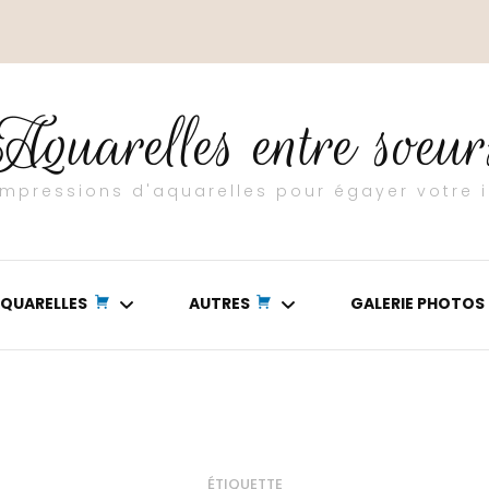
Aquarelles entre soeur
 impressions d'aquarelles pour égayer votre i
QUARELLES
AUTRES
GALERIE PHOTOS
ASIE
TEXTURES
OCEAN
POURING
ÉTIQUETTE