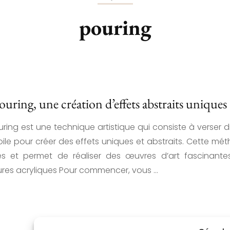
FLORAL
ACRYLIQUES
pouring
PAYSAGES
GALAXIE
CHAMBRE D’ENFANT
ouring, une création d’effets abstraits uniques
DIVERS
uring est une technique artistique qui consiste à verser d
oile pour créer des effets uniques et abstraits. Cette mé
tes et permet de réaliser des œuvres d’art fascinant
ures acryliques Pour commencer, vous …