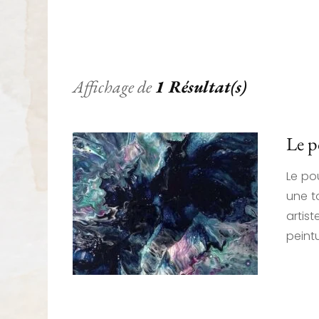
Affichage de
1 Résultat(s)
Le p
Le po
une t
artis
peint