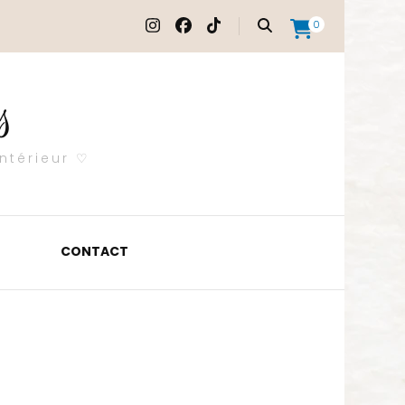
0
s
ntérieur ♡
CONTACT