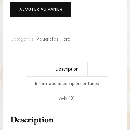
quantité
AJOUTER AU PANIER
de
Sombre
fleur
-
Catégories :
Aquarelles
,
Floral
Format
A5
Description
Informations complémentaires
Avis (0)
Description