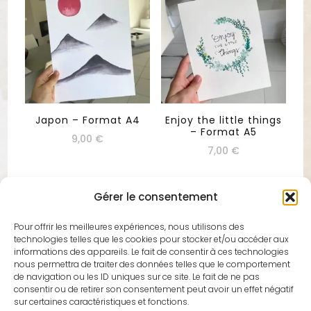
Japon – Format A4
Enjoy the little things
– Format A5
9,00
€
7,00
€
Gérer le consentement
Pour offrir les meilleures expériences, nous utilisons des
technologies telles que les cookies pour stocker et/ou accéder aux
Techniques et Matériel pour Aquarelle
informations des appareils. Le fait de consentir à ces technologies
nous permettra de traiter des données telles que le comportement
Pour commencer à peindre à l'aquarelle, il vous faut
de navigation ou les ID uniques sur ce site. Le fait de ne pas
quelques éléments essentiels : des pinceaux de
consentir ou de retirer son consentement peut avoir un effet négatif
qualité, du papier épais spécialement conçu pour
sur certaines caractéristiques et fonctions.