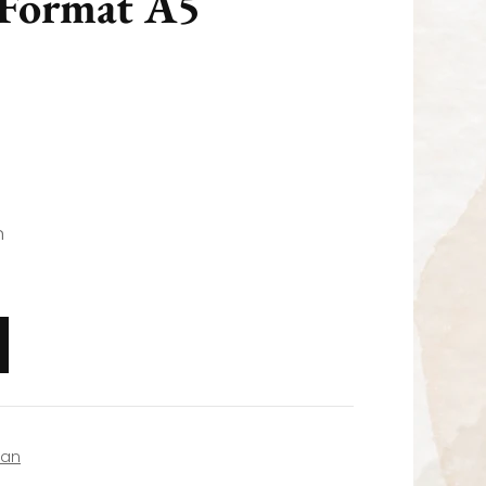
 Format A5
n
an