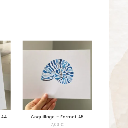
 A4
Coquillage – Format A5
7,00
€