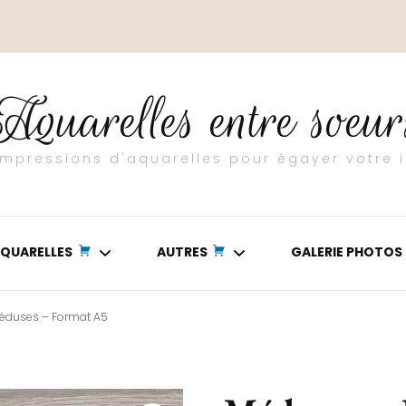
Aquarelles entre soeur
 impressions d'aquarelles pour égayer votre i
QUARELLES
AUTRES
GALERIE PHOTOS
éduses – Format A5
ASIE
TEXTURES
OCEAN
POURING